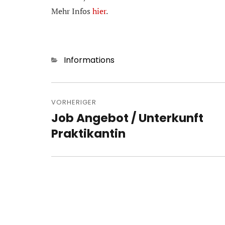
Mehr Infos
hier
.
Kategorien
Informations
Beitragsnavigation
VORHERIGER
Job Angebot / Unterkunft
Vorheriger
Beitrag:
Praktikantin