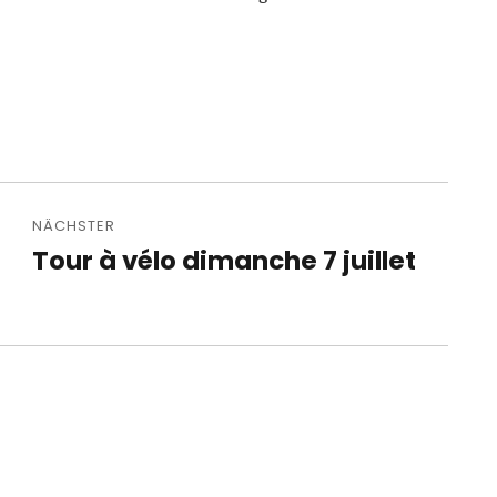
NÄCHSTER
Tour à vélo dimanche 7 juillet
Nächster
Beitrag: