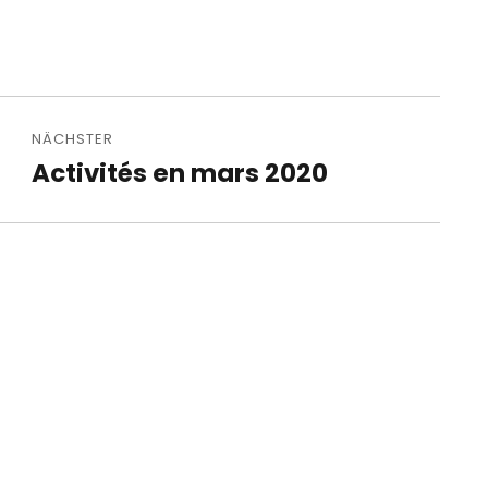
NÄCHSTER
Activités en mars 2020
Nächster
Beitrag: