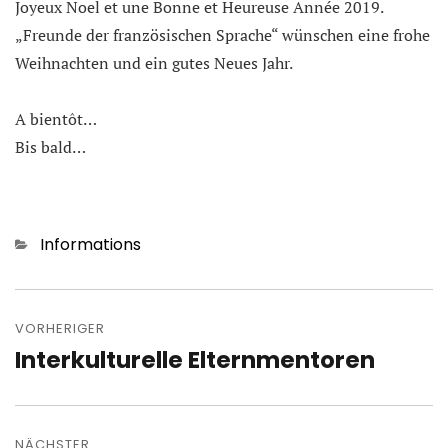
Joyeux Noel et une Bonne et Heureuse Année 2019.
„Freunde der französischen Sprache“ wünschen eine frohe
Weihnachten und ein gutes Neues Jahr.
A bientôt…
Bis bald…
Kategorien
Informations
Beitragsnavigation
VORHERIGER
Interkulturelle Elternmentoren
Vorheriger
Beitrag:
NÄCHSTER