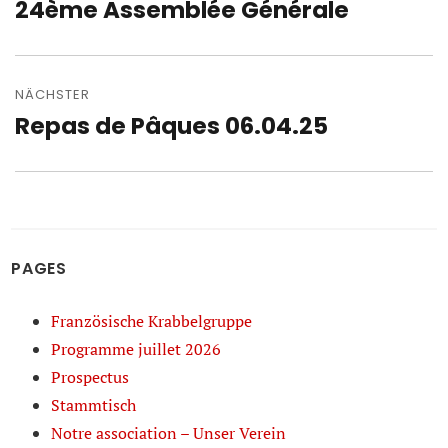
24ème Assemblée Générale
Vorheriger
Beitrag:
NÄCHSTER
Repas de Pâques 06.04.25
Nächster
Beitrag:
PAGES
Französische Krabbelgruppe
Programme juillet 2026
Prospectus
Stammtisch
Notre association – Unser Verein