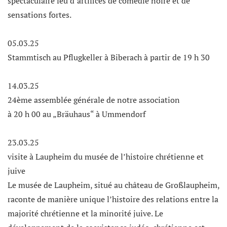
spectaculaire feu d’artifices de comédie noire et de
sensations fortes.
05.03.25
Stammtisch au Pflugkeller à Biberach à partir de 19 h 30
14.03.25
24ème assemblée générale de notre association
à 20 h 00 au „Bräuhaus“ à Ummendorf
23.03.25
visite à Laupheim du musée de l’histoire chrétienne et
juive
Le musée de Laupheim, situé au château de Großlaupheim,
raconte de manière unique l’histoire des relations entre la
majorité chrétienne et la minorité juive. Le